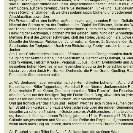
Moguntia, Paganini der Maninheimbia, Mazur der Magdeburgia, Junker Otto
sowie Ehrenpilger Nimrod der Lipsia, angeschlossen hatten. Ihnen ist es zu 
dem Boden, auf dem dereinst unsere Geistesheroen Funke und Faust gewan
neues Reych entstanden ist, welches sodann üppig blühend und gedeihend 
Allschlaraffias geworden.
Die Erzschlaraffen aber heißen, außer den vier vorgenannten Rittern, Goliath
Nimrod der Schwarze, Au der Radischinder, Böpfel der Sittsame, Hinko der 
der Thonkünstler, Barbarossa der Wasserhahn, Cicero der Normal-mensch, F
Helmling der Pechvogel, Hottchen mit der gelben Hand, Vino der Schneidige
Mehlige, Kleist der Zangenschwinger, Kloß der Rohe, Janko von Fafa, Löwe 
Masetto der Gereizte, Philotas der Jungfreuliche, Ramiro 1., Spiegelei der
Straduarius der Topfgucker, Urach von Bleichwang, Zephyr aus der Unterwelt.
Junker.
Am 7. des Christmondes anno Uhui 26 wurde an den Obengenannten durch H
Säugling der Mutter Gotaha, unter Assistenz Sr. Herrlichkeit Querkopf, Sr. Vi
Rittern Pimper, Falstaff, Krakeel, Pegasus, Lupus, Foliant, Drehmoletto und 
desselben hohen Reyches, in gar feyerlicher Sippung der Ritterschlag erthei
Lipsia , vertreten durch Herrlichkeit Drehmolo, die Ritter Grane, Quelling, R
Patenstelle übernommen hatte.
Zu Würdenträgern aber erwählte man die Herrlichkeiten Lohengrin, Au und B
Kantzellar den Ritter Toggenburg, Marschall Ritter Nimrod, Junkermeister Rit
Schatzmeister Ritter Kleber, Ceremonienmeister Ritter Ramiro1. der Pinselsc
aber heißt bis auf den heutigen Tag die Funke-Faust-Burg, allwo sich an j
die Sassen der Vimarias zu fröhlichem Thun versammeln.
Und gar fröhlich war das Thun und Treiben, welches sich in den Räumen der 
Ein Strahl von Funkes und Fausts Geist schwebte über der jungen Gemeinde
dieselbe zu schönen Thaten, im Geiste unseres Wahlspruches: „ In arte volu
es, dass nach überstandenem Prüfungsjahre am 16. im Eismond a.U. 28 die 
Colonie ausgesprochen und Vimaria in die Reihe der Reyche aufgenommen 
wenn auch noch jung an Jahren, doch schon heute einen Ehrenplatz einnim
Als Prophet sprach Ritter Kloß am 2. Stiftungstage die schönen Worte: