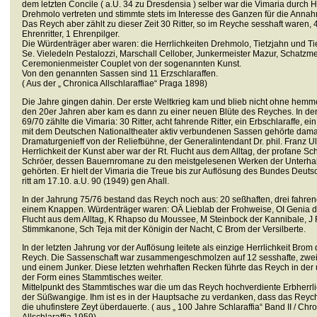
dem letzten Concile ( a.U. 34 zu Dresdensia ) selber war die Vimaria durch He
Drehmolo vertreten und stimmte stets im Interesse des Ganzen für die Anna
Das Reych aber zählt zu dieser Zeit 30 Ritter, so im Reyche sesshaft waren, 4
Ehrenritter, 1 Ehrenpilger.
Die Würdenträger aber waren: die Herrlichkeiten Drehmolo, Tietzjahn und Tie
Se. Vieledeln Pestalozzi, Marschall Cellober, Junkermeister Mazur, Schatzmei
Ceremonienmeister Couplet von der sogenannten Kunst.
Von den genannten Sassen sind 11 Erzschlaraffen.
( Aus der „ Chronica Allschlaraffiae“ Praga 1898)
Die Jahre gingen dahin. Der erste Weltkrieg kam und blieb nicht ohne hem
den 20er Jahren aber kam es dann zu einer neuen Blüte des Reyches. In der
69/70 zählte die Vimaria: 30 Ritter, acht fahrende Ritter, ein Erbschlaraffe, e
mit dem Deutschen Nationaltheater aktiv verbundenen Sassen gehörte damal
Dramaturgenieff von der Reliefbühne, der Generalintendant Dr. phil. Franz Ul
Herrlichkeit der Kunst aber war der Rt. Flucht aus dem Alltag, der profane Schr
Schröer, dessen Bauernromane zu den meistgelesenen Werken der Unterhalt
gehörten. Er hielt der Vimaria die Treue bis zur Auflösung des Bundes Deuts
ritt am 17.10. a.U. 90 (1949) gen Ahall.
In der Jahrung 75/76 bestand das Reych noch aus: 20 seßhaften, drei fahren
einem Knappen. Würdenträger waren: OÄ Lieblab der Frohweise, OI Genia d
Flucht aus dem Alltag, K Rhapso du Moussee, M Steinbock der Kannibale, J 
Stimmkanone, Sch Teja mit der Königin der Nacht, C Brom der Versilberte.
In der letzten Jahrung vor der Auflösung leitete als einzige Herrlichkeit Brom 
Reych. Die Sassenschaft war zusammengeschmolzen auf 12 sesshafte, zwei 
und einem Junker. Diese letzten wehrhaften Recken führte das Reych in der u
der Form eines Stammtisches weiter.
Mittelpunkt des Stammtisches war die um das Reych hochverdiente Erbherrlic
der Süßwangige. Ihm ist es in der Hauptsache zu verdanken, dass das Reyc
die uhufinstere Zeyt überdauerte. ( aus „ 100 Jahre Schlaraffia“ Band II / Ch