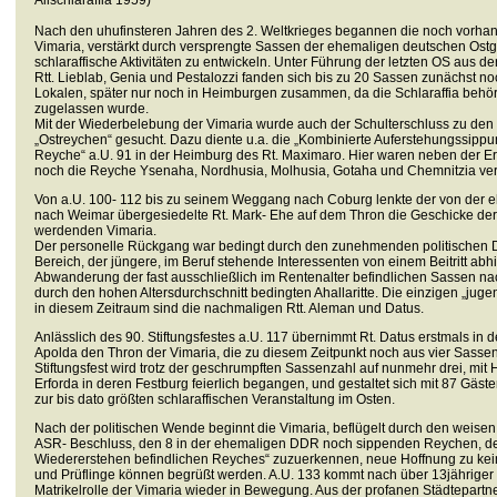
Allschlaraffia 1959)
Nach den uhufinsteren Jahren des 2. Weltkrieges begannen die noch vorh
Vimaria, verstärkt durch versprengte Sassen der ehemaligen deutschen Ost
schlaraffische Aktivitäten zu entwickeln. Unter Führung der letzten OS aus de
Rtt. Lieblab, Genia und Pestalozzi fanden sich bis zu 20 Sassen zunächst noc
Lokalen, später nur noch in Heimburgen zusammen, da die Schlaraffia behörd
zugelassen wurde.
Mit der Wiederbelebung der Vimaria wurde auch der Schulterschluss zu den
„Ostreychen“ gesucht. Dazu diente u.a. die „Kombinierte Auferstehungssippu
Reyche“ a.U. 91 in der Heimburg des Rt. Maximaro. Hier waren neben der E
noch die Reyche Ysenaha, Nordhusia, Molhusia, Gotaha und Chemnitzia ver
Von a.U. 100- 112 bis zu seinem Weggang nach Coburg lenkte der von der 
nach Weimar übergesiedelte Rt. Mark- Ehe auf dem Thron die Geschicke der
werdenden Vimaria.
Der personelle Rückgang war bedingt durch den zunehmenden politischen 
Bereich, der jüngere, im Beruf stehende Interessenten von einem Beitritt abhi
Abwanderung der fast ausschließlich im Rentenalter befindlichen Sassen n
durch den hohen Altersdurchschnitt bedingten Ahallaritte. Die einzigen „jug
in diesem Zeitraum sind die nachmaligen Rtt. Aleman und Datus.
Anlässlich des 90. Stiftungsfestes a.U. 117 übernimmt Rt. Datus erstmals in 
Apolda den Thron der Vimaria, die zu diesem Zeitpunkt noch aus vier Sassen
Stiftungsfest wird trotz der geschrumpften Sassenzahl auf nunmehr drei, mit 
Erforda in deren Festburg feierlich begangen, und gestaltet sich mit 87 Gäs
zur bis dato größten schlaraffischen Veranstaltung im Osten.
Nach der politischen Wende beginnt die Vimaria, beflügelt durch den weisen
ASR- Beschluss, den 8 in der ehemaligen DDR noch sippenden Reychen, de
Wiedererstehen befindlichen Reyches“ zuzuerkennen, neue Hoffnung zu keim
und Prüflinge können begrüßt werden. A.U. 133 kommt nach über 13jähriger
Matrikelrolle der Vimaria wieder in Bewegung. Aus der profanen Städtepartn