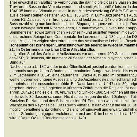
Trier erwächst schlaraffische Verbindung, die darin gipfelt, dass 3 Sassen 
Trevirorum Sassen der Vimaria werden und somit „Aufbauhilfe“ leisten. In de
134/135 kann die Vimaria erstmals in der Mindestbesetzung OS/K/M/J/C wie
aus eigenen Reihen gestalten. Ab a.U. 136 wird Rt. Lum- Bazi (ehemals Aug
neben Rt. Datus auf den Thron gewählt und lenkt bis a.U. 143 die Geschick
Sassenzahl stieg nun kontinuierlich, die Sippungsfrequenz erhöhte sich. Das
Leben bewegte sich mit Ritterschlägen, Uhubaumfeyern, Junker- und Knap
Sommerfesten sowie zahlreichen Reychsein- und ausritten wieder im gew
entsprechend Spiegel und Ceremoniale. Im Lenzmond a.U. 139 tagte der D
seine Mitglieder zeigten sich erfreut über das schlaraffische Leben im Reych.
Höhepunkt der bisherigen Entwicklung war die feierliche Wiederaufnah
21. im Ostermond anno Uhui 142 in Allschlaraffia.
Im großen Saal des Weimarer Volkshauses vor annähernd 400 Gästen nahm 
des ASR, Rt. Inkasso, die nunmehr 20 Sassen der Vimaria in symbolischer
Bund auf.
Nachdem ab a.U. 132 wieder in der Öffentlichkeit gesippt werden konnte, mu
mehrmals aus profanen Gründen die ambulanten Burgen wechseln, bis es e
2.im Lethemond a.U. 145 eine dauerhafte Funke-Faust-Burg im Restaurant „
weihen, deren gelungene Ausgestaltung die Anziehungskraft für schlaraffisc
einheimische Interessenten erhöhte. Rt. Datus konnte a.U. 147 sein 30jähri
begehen. Neben ihm fungierten in kürzeren Zeiträumen die Rtt. Lach- Muss 
Thron. Zur Zeit sind es die Rtt. ArtEmys und Ginkgo- Star. Sie können auf die 
mittlerweile 35 Sassen schauen. Nicht zuletzt trugen die über 10jährigen Tät
Kantzlers Rt. Nano und des Schatzmeisters Rt. Pendolino wesentlich zum kon
Wachstum des Reyches bei. Das Reych Vimaria ist dankbar für die vor 20 Ja
möglich gehaltene Entwicklung und sieht hoffnungsvoll und erwartungsfroh 
seiner Gründung entgegen, welcher aber erst am 1
9
. im Lenzmond a.U. 152 
wird. ( Datus OÄ und Berichterstatter a.U. 149)