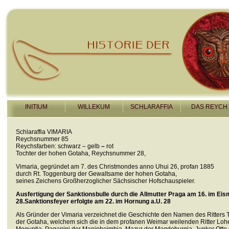
INITIUM
WILLEKUM
SCHLARAFFIA
DAS REYCH
Schlaraffia VIMARIA
Reychsnummer 85
Reychsfarben: schwarz – gelb
–
rot
Tochter der hohen Gotaha, Reychsnummer 28,
Vimaria, gegründet am 7. des Christmondes anno Uhui 26, profan 1885
durch Rt. Toggenburg der Gewaltsame der hohen Gotaha,
seines Zeichens Großherzoglicher Sächsischer Hofschauspieler.
Ausfertigung der Sanktionsbulle durch die Allmutter Praga am 16. im Eis
28.Sanktionsfeyer erfolgte am 22. im Hornung a.U. 28
Als Gründer der Vimaria verzeichnet die Geschichte den Namen des Ritters
der Gotaha, welchem sich die in dem profanen Weimar weilenden Ritter Loh