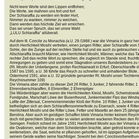
Nicht leere Worte sind den Lippen entflohen;
Die Worte, sie mahnen uns fort und fort
Der Schlaraffia zu werden ein fester Hort,
Nimmer zu wanken, nimmer zu weichen,
Dann werden das höchste Ziel wir erreichen.
Das sei unser Spruch, das sei unsre Wahl.
„LULU Schlaraffia“ allüberall.
Auf dem III. Concile zu Monachia (a.U. 29 /1888 ) war die Vimaria in ganz h
durch Herrlichkeit Mosihi vertreten, einen jungen Ritter, aber Schlaraffe vom S
Sohle, der die Zunge auf der rechten Stelle hat und sie auch zu gebrauchen 
Allschlaraffia braucht Männer, wie Herrlichkeit Mosihi, Männer, welche das Ta
rechter Zeit das rechte Wort zu sprechen, die zugleich im Stande sind, fruch
Anregungen zu geben und somit eine Stagnation unseres Bundeslebens zu 
(Rt. Mosihi der Unbefangene, profan Rechtsanwalt in Erfurt, Oberschlaraffe 
1587 bis 1595, a.U. 36 führte das Reych zu schneller und anhaltender Blüte.
Ostermond 1591, also a.U. 32 gründete genannter Rt. Mosihi unser Tochterre
Reychsnummer 109)
Die Vimaria aber zählte zu dieser Zeit 26 Ritter, 3 Junker, 2 fahrende Ritter, 1
Ehrenoberschlaraffen, 6 Ehrenritter, 2 Ehrenpilger.
Die Würdenträger aber waren die Herrlichkeiten Kleist, Mosihi, Schwindowsk
Fundgrube, Marschall Löwe der Busenfreund, Junkermeister Fips das Windsp
Lafite der Zitteraal, Ceremonienmeister Kloß der Rohe. 10 Ritter, 1 Junker u
betheiligten sich an dem Schlaraffensommerfeste zu Eisenach, sowie 4 Ritte
Herrlichkeit Mosihi und die Ritter Löwe, Fetter und Masetto an dem 25 jährig
Berolina. Aber auch im geistigen Schaffen blieb Vimaria hinter keinem Reych
doch mit gerechtem Stolze unter so vielen anderen wackeren Recken den Ri
Seinigen. Freilich schied im Jahre 1591 Herrlichkeit Mosihi aus der Vimari
die Ovationen, welche man dem Scheidenden brachte, aber getrost konnte e
weitersetzen, die Saat, welche er pflanzen geholfen, ist im üppigen Aufgehen
seinem Geiste walten seine Nachfolger. Sowohl bei den Concilsvorbereithun