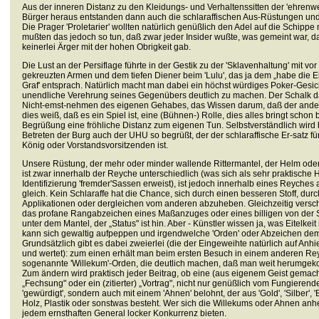
Aus der inneren Distanz zu den Kleidungs- und Verhaltenssitten der 'ehrenwe
Bürger heraus entstanden dann auch die schlaraffischen Aus-Rüstungen und
Die Prager 'Proletarier' wollten natürlich genüßlich den Adel auf die Schipp
mußten das jedoch so tun, daß zwar jeder Insider wußte, was gemeint war, d
keinerlei Ärger mit der hohen Obrigkeit gab.
Die Lust an der Persiflage führte in der Gestik zu der 'Sklavenhaltung' mit vor
gekreuzten Armen und dem tiefen Diener beim 'Lulu', das ja dem „habe die E
Graf' entsprach. Natürlich macht man dabei ein höchst würdiges Poker-Gesic
unendliche Verehrung seines Gegenübers deutlich zu machen. Der Schalk da
Nicht-emst-nehmen des eigenen Gehabes, das Wissen darum, daß der and
dies weiß, daß es ein Spiel ist, eine (Bühnen-) Rolle, dies alles bringt schon 
Begrüßung eine fröhliche Distanz zum eigenen Tun. Selbstverständlich wird
Betreten der Burg auch der UHU so begrüßt, der der schlaraffische Er-satz für
König oder Vorstandsvorsitzenden ist.
Unsere Rüstung, der mehr oder minder wallende Rittermantel, der Helm oder
ist zwar innerhalb der Reyche unterschiedlich (was sich als sehr praktische H
Identifizierung 'fremder'Sassen erweist), ist jedoch innerhalb eines Reyches 
gleich. Kein Schlaraffe hat die Chance, sich durch einen besseren Stoff, durc
Applikationen oder dergleichen vom anderen abzuheben. Gleichzeitig versc
das profane Rangabzeichen eines Maßanzuges oder eines billigen von der 
unter dem Mantel, der „Status" ist hin. Aber - Künstler wissen ja, was Eitelkeit 
kann sich gewaltig aufpeppen und irgendwelche 'Orden' oder Abzeichen dem
Grundsätzlich gibt es dabei zweierlei (die der Eingeweihte natürlich auf Anhi
und wertet): zum einen erhält man beim ersten Besuch in einem anderen Re
sogenannte 'Willekum'-Orden, die deutlich machen, daß man weit herumgek
Zum ändern wird praktisch jeder Beitrag, ob eine (aus eigenem Geist gemac
„Fechsung" oder ein (zitierter) „Vortrag", nicht nur genüßlich vom Fungierend
'gewürdigt', sondern auch mit einem 'Ahnen' belohnt, der aus 'Gold', 'Silber', '
Holz, Plastik oder sonstwas besteht. Wer sich die Willekums oder Ahnen anhe
jedem ernsthaften General locker Konkurrenz bieten.