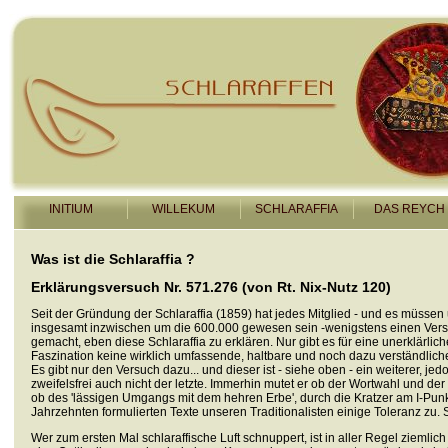
INITIUM
WILLEKUM
SCHLARAFFIA
DAS REYCH
Was ist die Schlaraffia ?
Erklärungsversuch Nr. 571.276 (von Rt. Nix-Nutz 120)
Seit der Gründung der Schlaraffia (1859) hat jedes Mitglied - und es müssen
insgesamt inzwischen um die 600.000 gewesen sein -wenigstens einen Ver
gemacht, eben diese Schlaraffia zu erklären. Nur gibt es für eine unerklärlich
Faszination keine wirklich umfassende, haltbare und noch dazu verständlich
Es gibt nur den Versuch dazu... und dieser ist - siehe oben - ein weiterer, jed
zweifelsfrei auch nicht der letzte. Immerhin mutet er ob der Wortwahl und der
ob des 'lässigen Umgangs mit dem hehren Erbe', durch die Kratzer am I-Punk
Jahrzehnten formulierten Texte unseren Traditionalisten einige Toleranz zu. S
Wer zum ersten Mal schlaraffische Luft schnuppert, ist in aller Regel ziemlich 