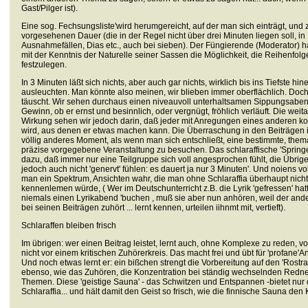
Gast/Pilger ist).
Eine sog. Fechsungsliste'wird herumgereicht, auf der
man sich einträgt, und 
vorgesehenen Dauer (die in der Regel nicht über drei Minuten liegen soll, in
Ausnahmefällen, Dias etc., auch bei sieben). Der Füngierende (Moderator) h
mit der Kenntnis der Naturelle seiner Sassen die Möglichkeit, die Reihenfolg
festzulegen.
In 3 Minuten
lä
ßt sich nichts, aber auch gar nichts, wirklich bis ins Tiefste hin
ausleuchten. Man könnte also meinen, wir blieben immer oberflächlich. Doc
täuscht. Wir sehen durchaus einen niveauvoll unterhaltsamen Sippungsaben
Gewinn, ob er ernst und besinnlich, oder vergnügt, fröhlich verläuft. Die weit
Wirkung sehen wir jedoch darin, daß jeder mit Anregungen eines anderen kon
wird, aus denen er etwas machen kann. Die Überraschung in den Beiträgen is
völlig anderes Moment, als wenn man sich entschließt, eine bestimmte, them
präzise vorgegebene Veranstaltung zu besuchen. Das schlaraffische 'Springen
dazu, daß immer nur eine Teilgruppe sich voll angesprochen fühlt, die Übrig
jedoch auch nicht 'genervt' fühlen: es dauert ja nur 3 Minuten'. Und noiens v
man ein Spektrum, Ansichten wahr, die man ohne Schlaraffia überhaupt nicht
kennenlemen würde, ( Wer im Deutschunterricht z.B. die Lyrik 'gefressen' hat
niemals einen Lyrikabend 'buchen , muß sie aber nun anhören, weil der and
bei seinen Beiträgen zuhört ... lernt kennen, urteilen iihnmt mit, vertieft).
Schlaraffen bleiben frisch
Im übrigen: wer einen Beitrag leistet, lernt auch, ohne Komplexe zu reden, v
nicht vor einem kritischen Zuhörerkreis. Das macht frei und übt für 'profane'
Und noch etwas lernt er: ein bißchen strengt die Vorbereitung auf den 'Rostra'- 
ebenso, wie das Zuhören, die Konzentration bei ständig wechselnden Redn
Themen. Diese 'geistige Sauna' - das Schwitzen und Entspannen -bietet nur 
Schlaraffia... und hält damit den Geist so frisch, wie die finnische Sauna den 