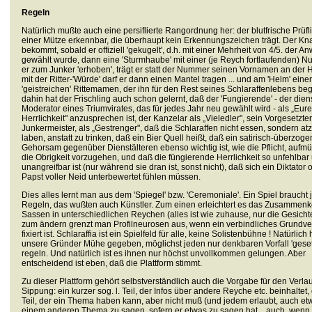
Regeln
Natürlich mußte auch eine persiflierte Rangordnung her: der blutfrische Prüfli
einer Mütze erkennbar, die überhaupt kein Erkennungszeichen trägt. Der K
bekommt, sobald er offiziell 'gekugelt', d.h. mit einer Mehrheit von 4/5. der 
gewählt wurde, dann eine 'Sturmhaube' mit einer (je Reych fortlaufenden) N
er zum Junker 'erhoben', trägt er statt der Nummer seinen Vornamen an der 
mit der Ritter-'Würde' darf er dann einen Mantel tragen ... und am 'Helm' eine
'geistreichen' Rittemamen, der ihn für den Rest seines Schlaraffenlebens begl
dahin hat der Frischling auch schon gelernt, daß der 'Fungierende' - der die
Moderator eines Triumvirates, das für jedes Jahr neu gewählt wird - als „Eure
Herrlichkeit" anzusprechen ist, der Kanzelar als „Vieledler", sein Vorgesetzter
Junkermeister, als „Gestrenger", daß die Schlaraffen nicht essen, sondern at
laben, anstatt zu trinken, daß ein Bier Quell heißt, daß ein satirisch-überzoge
Gehorsam gegenüber Dienstälteren ebenso wichtig ist, wie die Pflicht, aufm
die Obrigkeit vorzugehen, und daß die füngierende Herrlichkeit so unfehlbar
unangreifbar ist (nur während sie dran ist, sonst nicht), daß sich ein Diktator 
Papst voller Neid unterbewertet fühlen müssen.
Dies alles lernt man aus dem 'Spiegel' bzw. 'Ceremoniale'. Ein Spiel braucht
Regeln, das wußten auch Künstler. Zum einen erleichtert es das Zusamme
Sassen in unterschiedlichen Reychen (alles ist wie zuhause, nur die Gesichte
zum ändern grenzt man Profilneurosen aus, wenn ein verbindliches Grundve
fixiert ist. Schlaraffia ist ein Spielfeld für alle, keine Solistenbühne ! Natürlic
unsere Gründer Mühe gegeben, möglichst jeden nur denkbaren Vorfall 'gesetz
regeln. Und natürlich ist es ihnen nur höchst unvollkommen gelungen. Aber
entscheidend ist eben, daß die Plattform stimmt.
Zu dieser Plattform gehört selbstverständlich auch die Vorgabe für den Verlau
Sippung: ein kurzer sog. l. Teil, der Infos über andere Reyche etc. beinhaltet,
Teil, der ein Thema haben kann, aber nicht muß (und jedem erlaubt, auch et
einem anderen Thema zu sagen, sofern er etwas zu sagen hat... auch, wenn