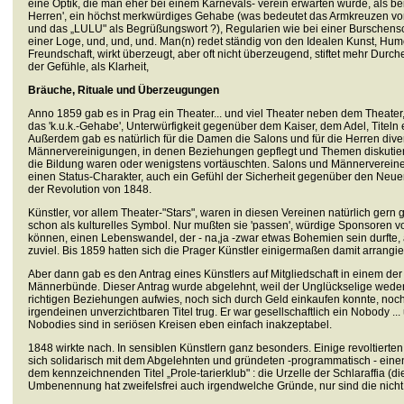
eine Optik, die man eher bei einem Karnevals- verein erwarten würde, als bei
Herren', ein höchst merkwürdiges Gehabe (was bedeutet das Armkreuzen vor
und das „LULU" als Begrüßungswort ?), Regularien wie bei einer Burschensc
einer Loge, und, und, und. Man(n) redet ständig von den Idealen Kunst, Hu
Freundschaft, wirkt überzeugt, aber oft nicht überzeugend, stiftet mehr Durc
der Gefühle, als Klarheit,
Bräuche, Rituale und Überzeugungen
Anno 1859 gab es in Prag ein Theater... und viel Theater neben dem Theater
das 'k.u.k.-Gehabe', Unterwürfigkeit gegenüber dem Kaiser, dem Adel, Titeln e
Außerdem gab es natürlich für die Damen die Salons und für die Herren dive
Männervereinigungen, in denen Beziehungen gepflegt und Themen diskutier
die Bildung waren oder wenigstens vortäuschten. Salons und Männerverein
einen Status-Charakter, auch ein Gefühl der Sicherheit gegenüber den Neu
der Revolution von 1848.
Künstler, vor allem Theater-"Stars", waren in diesen Vereinen natürlich gern
schon als kulturelles Symbol. Nur mußten sie 'passen', würdige Sponsoren v
können, einen Lebenswandel, der - na,ja -zwar etwas Bohemien sein durfte, 
zuviel. Bis 1859 hatten sich die Prager Künstler einigermaßen damit arrangier
Aber dann gab es den Antrag eines Künstlers auf Mitgliedschaft in einem der
Männerbünde. Dieser Antrag wurde abgelehnt, weil der Unglückselige weder
richtigen Beziehungen aufwies, noch sich durch Geld einkaufen konnte, noc
irgendeinen unverzichtbaren Titel trug. Er war gesellschaftlich ein Nobody ...
Nobodies sind in seriösen Kreisen eben einfach inakzeptabel.
1848 wirkte nach. In sensiblen Künstlern ganz besonders. Einige revoltierten,
sich solidarisch mit dem Abgelehnten und gründeten -programmatisch - einen
dem kennzeichnenden Titel „Prole-tarierklub" : die Urzelle der Schlaraffia (di
Umbenennung hat zweifelsfrei auch irgendwelche Gründe, nur sind die nicht ü