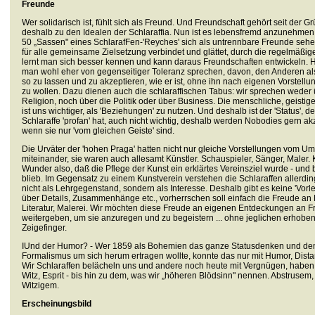
Freunde
Wer solidarisch ist, fühlt sich als Freund. Und Freundschaft gehört seit der 
deshalb zu den Idealen der Schlaraffia. Nun ist es lebensfremd anzunehmen
50 „Sassen" eines SchlarafFen-'Reyches' sich als untrennbare Freunde sehe
für alle gemeinsame Zielsetzung verbindet und glättet, durch die regelmäßig
lernt man sich besser kennen und kann daraus Freundschaften entwickeln. 
man wohl eher von gegenseitiger Toleranz sprechen, davon, den Anderen a
so zu lassen und zu akzeptieren, wie er ist, ohne ihn nach eigenen Vorstell
zu wollen. Dazu dienen auch die schlaraffischen Tabus: wir sprechen weder
Religion, noch über die Politik oder über Business. Die menschliche, geisti
ist uns wichtiger, als 'Beziehungen' zu nutzen. Und deshalb ist der 'Status', d
Schlaraffe 'profan' hat, auch nicht wichtig, deshalb werden Nobodies gern akz
wenn sie nur 'vom gleichen Geiste' sind.
Die Urväter der 'hohen Praga' hatten nicht nur gleiche Vorstellungen vom U
miteinander, sie waren auch allesamt Künstler. Schauspieler, Sänger, Maler. 
Wunder also, daß die Pflege der Kunst ein erklärtes Vereinsziel wurde - und 
blieb. Im Gegensatz zu einem Kunstverein verstehen die Schlaraffen allerdi
nicht als Lehrgegenstand, sondern als Interesse. Deshalb gibt es keine 'Vor
über Details, Zusammenhänge etc., vorherrschen soll einfach die Freude an 
Literatur, Malerei. Wir möchten diese Freude an eigenen Entdeckungen an 
weitergeben, um sie anzuregen und zu begeistern ... ohne jeglichen erhobe
Zeigefinger.
IUnd der Humor? - Wer 1859 als Bohemien das ganze Statusdenken und de
Formalismus um sich herum ertragen wollte, konnte das nur mit Humor, Distan
Wir Schlaraffen belächeln uns und andere noch heute mit Vergnügen, habe
Witz, Esprit - bis hin zu dem, was wir „höheren Blödsinn" nennen. Abstrusem,
Witzigem.
Erscheinungsbild